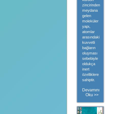
zincirinden
meydana
gelen
moleküler
yapı,
atomlar
arasındaki
kuvvetli
bağların
oluşması
sebebiyle
oldukça
inert
özelliklere
sahiptir.
Devamını
Oku >>