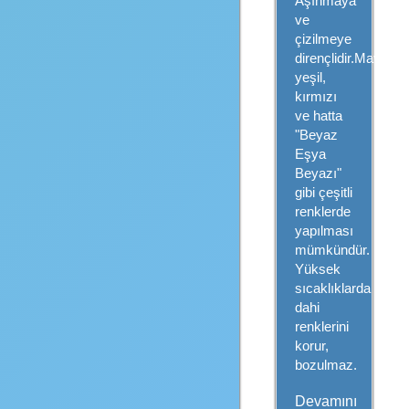
Aşınmaya
ve
çizilmeye
dirençlidir.Mavi,
yeşil,
kırmızı
ve hatta
"Beyaz
Eşya
Beyazı"
gibi çeşitli
renklerde
yapılması
mümkündür.
Yüksek
sıcaklıklarda
dahi
renklerini
korur,
bozulmaz.
Devamını