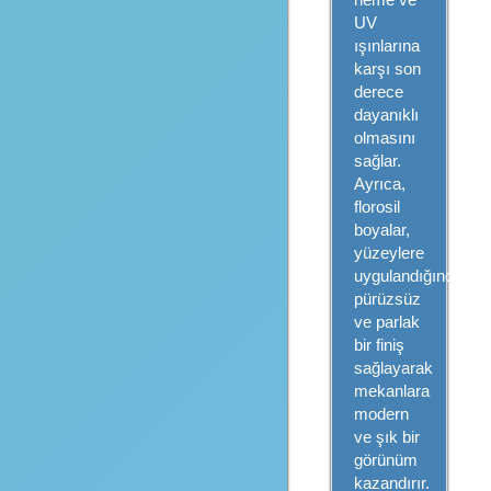
UV
ışınlarına
karşı son
derece
dayanıklı
olmasını
sağlar.
Ayrıca,
florosil
boyalar,
yüzeylere
uygulandığında
pürüzsüz
ve parlak
bir finiş
sağlayarak
mekanlara
modern
ve şık bir
görünüm
kazandırır.