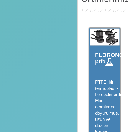
FLORON®
ptfe
PTFE, bir
termoplastik
floropolimerdir.
Flor
atomlarına
doyurulmuş,
uzun ve
düz bir
karbon