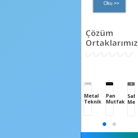
Oku >>
Çözüm
Ortaklarımız
Taç
Mehtap
Ta
Metal
Pan
Saflon
Saflon
Mutfak
Mutfak
Mu
Teknik
Mutfak
Metal
Metal