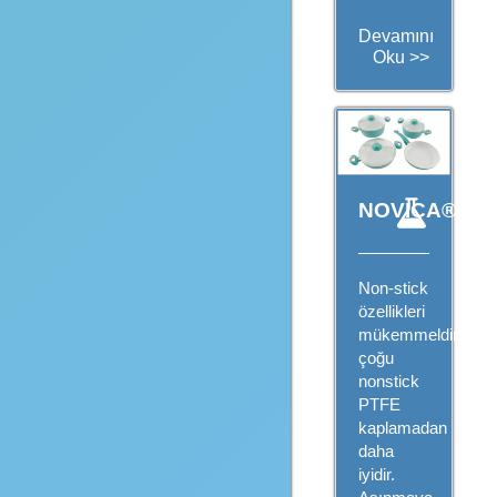
Devamını
Oku >>
NOVICA®
Non-stick
özellikleri
mükemmeldir,
çoğu
nonstick
PTFE
kaplamadan
daha
iyidir.