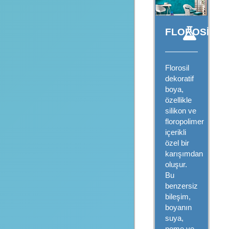
FLOROSİL®
Florosil
dekoratif
boya,
özellikle
silikon ve
floropolimer
içerikli
özel bir
karışımdan
oluşur.
Bu
benzersiz
bileşim,
boyanın
suya,
neme ve